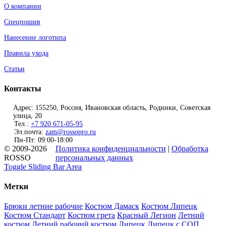
О компании
Спецпошив
Нанесение логотипа
Правила ухода
Статьи
Контакты
Адрес: 155250, Россия, Ивановская область, Родники, Советская
улица, 20
Тел.:
+7 920 671-05-95
Эл.почта:
zam@rossopro.ru
Пн-Пт: 09:00-18:00
© 2009-2026
Политика конфиденциальности
|
Обработка
ROSSO
персональных данных
Toggle Sliding Bar Area
Метки
Брюки летние рабочие
Костюм Дамаск
Костюм Липецк
Костюм Стандарт
Костюм грета
Красный Легион
Летний
костюм
Летний рабочий костюм
Липецк
Липецк с СОП