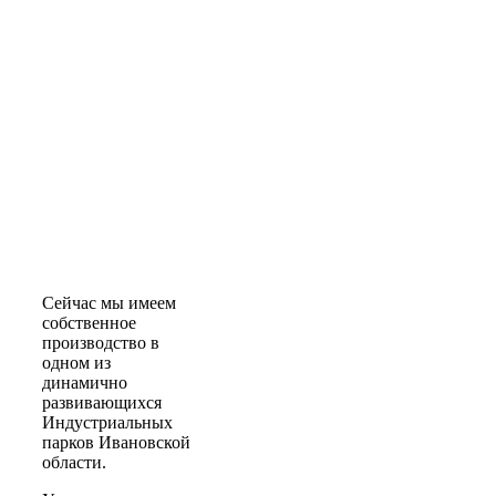
Мы работаем на рынке спецодежды с 2009
года и начали свою деятельность с
небольшого швейного цеха. Проработав
несколько лет на крупные оптовые
компании в качестве поставщика, мы
решились на создание собственной
торговой марки.
Сейчас мы имеем
собственное
производство в
одном из
динамично
развивающихся
Индустриальных
парков Ивановской
области.