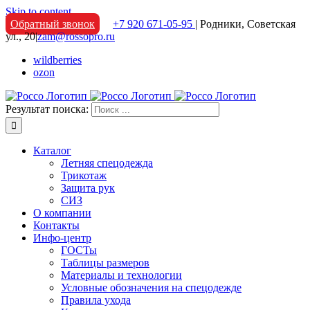
Skip to content
Обратный звонок
+7 920 671-05-95
| Родники, Советская
ул., 20
|
zam@rossopro.ru
wildberries
ozon
Результат поиска:
Каталог
Летняя спецодежда
Трикотаж
Защита рук
СИЗ
О компании
Контакты
Инфо-центр
ГОСТы
Таблицы размеров
Материалы и технологии
Условные обозначения на спецодежде
Правила ухода